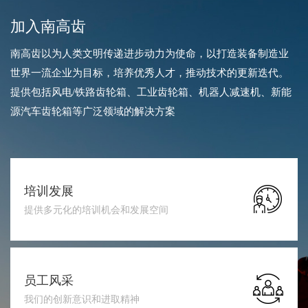
加入南高齿
南高齿以为人类文明传递进步动力为使命，以打造装备制造业
世界一流企业为目标，培养优秀人才，推动技术的更新迭代。
提供包括风电/铁路齿轮箱、工业齿轮箱、机器人减速机、新能
源汽车齿轮箱等广泛领域的解决方案
培训发展
提供多元化的培训机会和发展空间
员工风采
我们的创新意识和进取精神