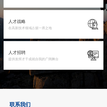
人才战略
在高新技术领域占据一席之地
人才招聘
提供发挥才干成就自我的广阔舞台
联系我们