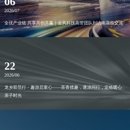
06
2026/07
全优产业链 共享共创共赢｜金风科技高管团队到访南高齿交流
22
2026/06
龙乡双范行・趣游启童心——茶香揽趣，逐浪同行，定格暖心
亲子时光