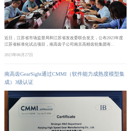
近日，江苏省市场监督局和江苏省发改委联合发文，公布2023年度
江苏省标准化试点项目，南高齿子公司南京高精齿轮集团有...
2023年06月27日
南高齿GearSight通过CMMI（软件能力成熟度模型集
成）3级认证