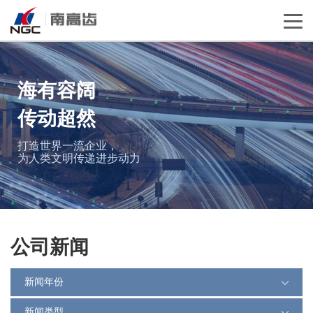
海有容阔
传动超然
打造世界一流企业，
为人类文明传递进步动力
公司新闻
新闻年份
新闻类型