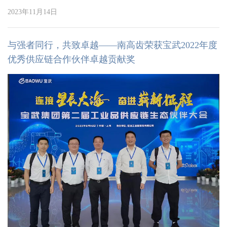
2023年11月14日
与强者同行，共致卓越——南高齿荣获宝武2022年度
优秀供应链合作伙伴卓越贡献奖