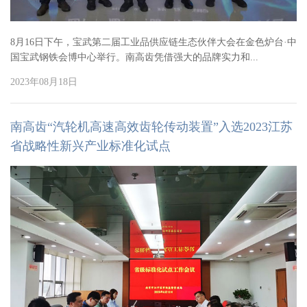
8月16日下午，宝武第二届工业品供应链生态伙伴大会在金色炉台·中
国宝武钢铁会博中心举行。南高齿凭借强大的品牌实力和...
2023年08月18日
南高齿“汽轮机高速高效齿轮传动装置”入选2023江苏
省战略性新兴产业标准化试点