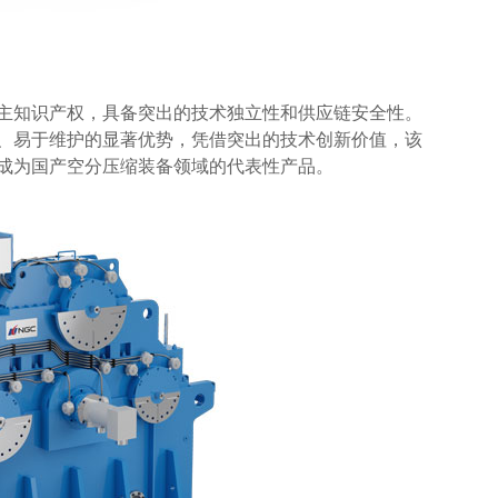
主知识产权，具备突出的技术独立性和供应链安全性。
、易于维护的显著优势，凭借突出的技术创新价值，该
成为国产空分压缩装备领域的代表性产品。