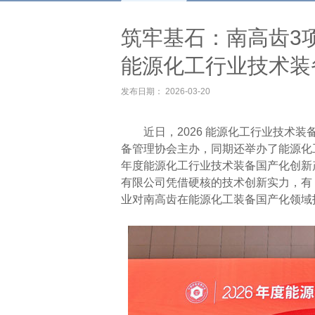
筑牢基石：南高齿3项
能源化工行业技术装
发布日期： 2026-03-20
近日，2026 能源化工行业技术
备管理协会主办，同期还举办了能源化
年度能源化工行业技术装备国产化创新
有限公司凭借硬核的技术创新实力，有 
业对南高齿在能源化工装备国产化领域