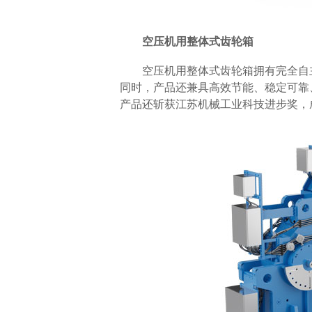
空压机用整体式齿轮箱
空压机用整体式齿轮箱拥有完全自
同时，产品还兼具高效节能、稳定可靠
产品还斩获江苏机械工业科技进步奖，