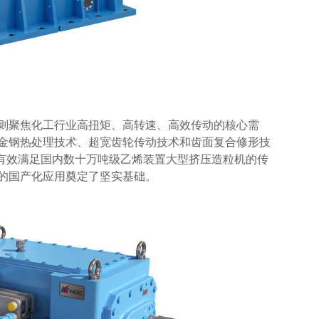
则聚焦化工行业高扭矩、高转速、高效传动的核心需
金钢热处理技术、超宽齿轮传动技术和齿面复合修形技
，可有效满足国内数十万吨级乙烯装置大型挤压造粒机的传
的国产化应用奠定了坚实基础。