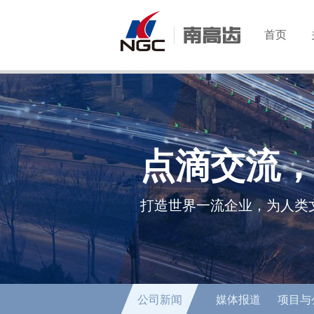
首页
点滴交流
打造世界一流企业，为人类
公司新闻
媒体报道
项目与