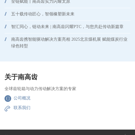
全链赋能丨南高齿实力闪耀太原
五十载传动匠心，智领橡塑新未来
智汇同心，链动未来 | 南高齿闪耀PTC，与您共赴传动新篇章
南高齿携智能驱动解决方案亮相 2025北京煤机展 赋能煤炭行业
绿色转型
关于南高齿
全球齿轮箱与动力传动解决方案的专家
公司概况
联系我们